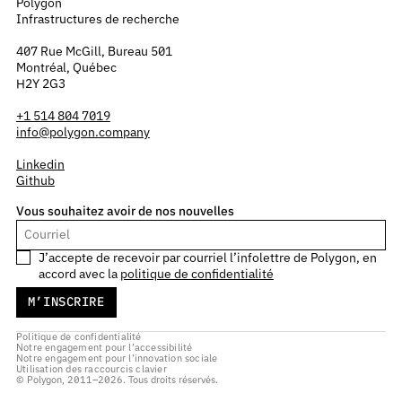
Polygon
Infrastructures de recherche
407 Rue McGill, Bureau 501
Montréal, Québec
H2Y 2G3
+1 514 804 7019
info@polygon.company
Linkedin
Github
Vous souhaitez avoir de nos nouvelles
J’accepte de recevoir par courriel l’infolettre de Polygon, en
accord avec la
politique de confidentialité
Politique de confidentialité
Notre engagement pour l’accessibilité
Notre engagement pour l’innovation sociale
Utilisation des raccourcis clavier
© Polygon, 2011–2026. Tous droits réservés.