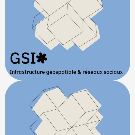
GSI
Infrastructure géospatiale & réseaux sociaux