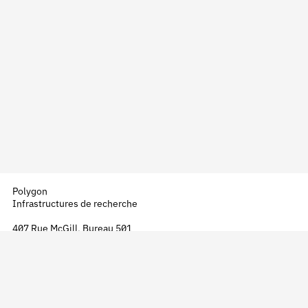
Polygon
Infrastructures de recherche
407 Rue McGill, Bureau 501
Montréal, Québec
H2Y 2G3
+1 514 804 7019
info@polygon.company